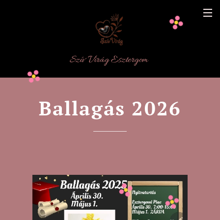
Szív Virág Esztergom
👨‍🎓Ballagás 2026🧑‍🎓